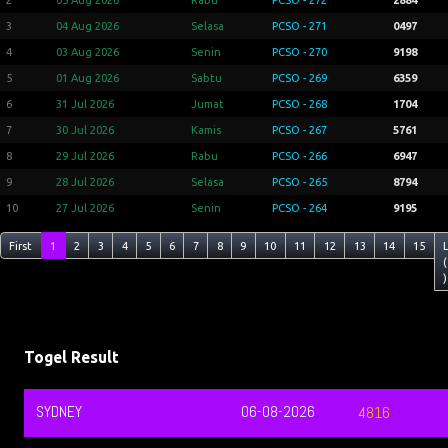
2
05 Aug 2026
Rabu
PCSO - 272
2884
3
04 Aug 2026
Selasa
PCSO - 271
0497
4
03 Aug 2026
Senin
PCSO - 270
9198
5
01 Aug 2026
Sabtu
PCSO - 269
6359
6
31 Jul 2026
Jumat
PCSO - 268
1704
7
30 Jul 2026
Kamis
PCSO - 267
5761
8
29 Jul 2026
Rabu
PCSO - 266
6947
9
28 Jul 2026
Selasa
PCSO - 265
8794
10
27 Jul 2026
Senin
PCSO - 264
9195
First
1
2
3
4
5
6
7
8
9
10
11
12
13
14
15
(
)
Togel Result
SYDNEY
06-08-2026
4816