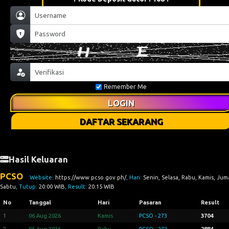
Remember Me
LOGIN
DAFTAR SEKARANG
Hasil Keluaran
PCSO
Website:
https://www.pcso.gov.ph/
, Hari:
Senin, Selasa, Rabu, Kamis, Jum
Sabtu
, Tutup:
20:00 WIB
, Result:
20:15 WIB
No
Tanggal
Hari
Pasaran
Result
1
06 Aug 2026
Kamis
PCSO - 273
3704