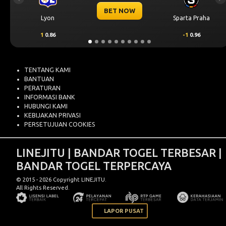
BET NOW
Sparta Praha
SK Sturm Gra
-1
0.96
-0.5
0.95
TENTANG KAMI
BANTUAN
PERATURAN
INFORMASI BANK
HUBUNGI KAMI
KEBIJAKAN PRIVASI
PERSETUJUAN COOKIES
LINEJITU | BANDAR TOGEL TERBESAR |
BANDAR TOGEL TERPERCAYA
© 2015 - 2026 Copyright LINEJITU.
All Rights Reserved.
LAPOR PUSAT