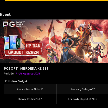
Event
PGSOFT : MERDEKA KE 81 !
Periode:
1 - 31 Agustus 2026
Undian Gadget
Xiaomi Redmi Note 15
Samsung Galaxy A07
Xiaomi Redmi Pad 2
Lenovo Motopad 60 Neo