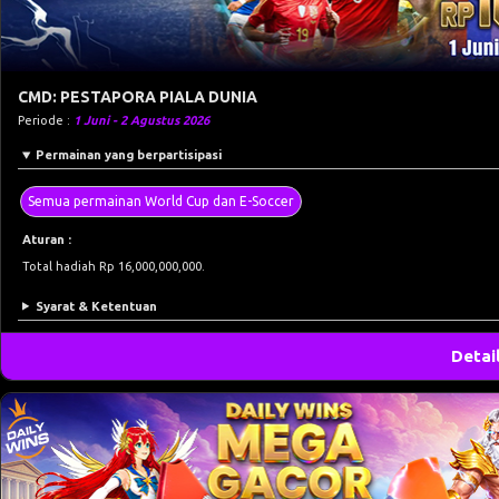
CMD: PESTAPORA PIALA DUNIA
Periode :
1 Juni - 2 Agustus 2026
Permainan yang berpartisipasi
Semua permainan World Cup dan E-Soccer
Aturan :
Total hadiah Rp 16,000,000,000.
Syarat & Ketentuan
Detai