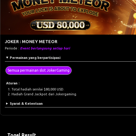
JOKER : MONEY METEOR
Periode :
Event berlangsung setiap hari
Permainan yang berpartisipasi
Semua permainan slot JokerGaming
Aturan :
Total hadiah senilai $80,000 USD.
Hadiah Grand Jackpot dari Jokergaming.
Syarat & Ketentuan
Togel Result